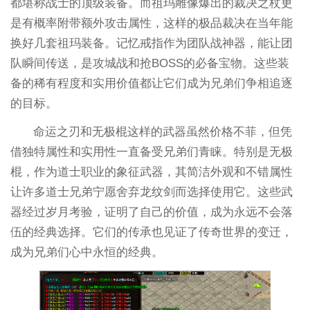
都堪称战士的顶级装备。而祖玛雕像爆出的裁决之杖更
是有概率附带额外攻击属性，这样的极品裁决在当年能
换好几套祖玛装备。记忆戒指作为团队战神器，能让团
队瞬间传送，是攻城战和抢BOSS的必备宝物。这些装
备的稀有程度和实用价值都让它们成为兄弟们争相追逐
的目标。
命运之刃和无极棍这样的武器虽然价格不菲，但凭
借独特属性和实用性一直备受兄弟们青睐。特别是无极
棍，作为道士职业的象征武器，其简洁外观和不错属性
让许多道士兄弟宁愿舍弃龙纹剑而选择使用它。这些武
器经过岁月考验，证明了自己的价值，成为永远不会落
伍的经典选择。它们的传承也见证了传奇世界的变迁，
成为兄弟们心中永恒的经典。